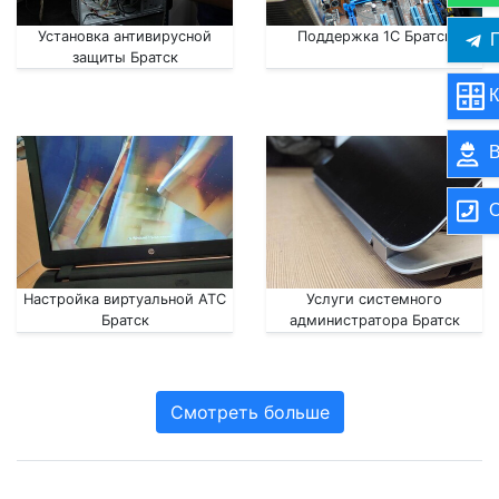
Установка антивирусной
Поддержка 1С Братск
П
защиты Братск
К
В
О
Настройка виртуальной АТС
Услуги системного
Братск
администратора Братск
Смотреть больше