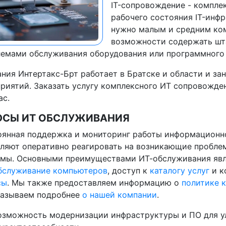
IT-сопровождение - компле
рабочего состояния IT-инф
нужно малым и средним ко
возможности содержать шта
емами обслуживания оборудования или программного 
ния Интертакс-Брт работает в Братске и области и з
риятий. Заказать услугу комплексного ИТ сопровожден
ас.
СЫ ИТ ОБСЛУЖИВАНИЯ
оянная поддержка и мониторинг работы информационн
ляют оперативно реагировать на возникающие пробле
емы. Основными преимуществами ИТ-обслуживания яв
бслуживание компьютеров
, доступ к
каталогу услуг
и к
сы
. Мы также предоставляем информацию о
политике 
казываем подробнее
о нашей компании
.
озможность модернизации инфраструктуры и ПО для у