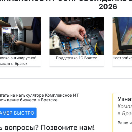
2026
новка антивирусной
Поддержка 1С Братск
Настройка
защиты Братск
тать на калькуляторе Комплексное ИТ
Узна
вождение бизнеса в Братске
Компл
ЗАМЕР БЫСТРО
в Бра
Ваше 
ь вопросы? Позвоните нам!