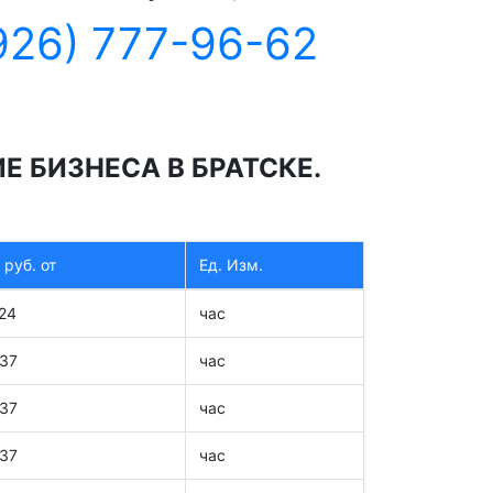
926) 777-96-62
 БИЗНЕСА В БРАТСКЕ.
 руб. от
Ед. Изм.
224
час
837
час
837
час
837
час