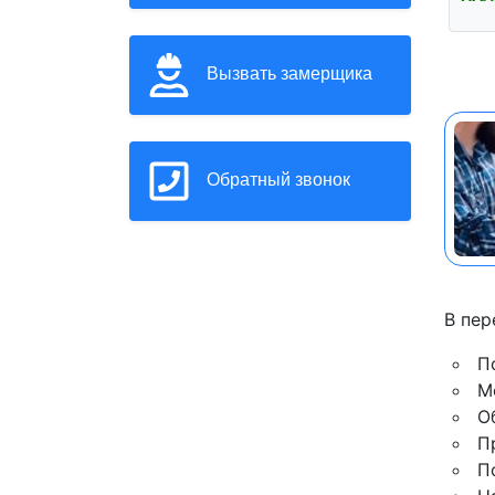
Вызвать замерщика
Обратный звонок
В пер
П
М
О
П
П