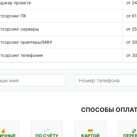
еджер проекта
от 2
утсорсинг ПК
от 61
утсорсинг серверы
от 2
утсорсинг принтеры/МФУ
от 3
утсорсинг телефония
от 3
СПОСОБЫ ОПЛА
💰
📄
💳
💸
ИЧНЫЕ
ПО СЧЁТУ
КАРТОЙ
ПЕРЕ