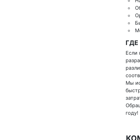
Н
О
О
Б
М
ГДЕ
Если 
разра
разли
соотв
Мы и
быстр
затра
Обращ
году!
КО