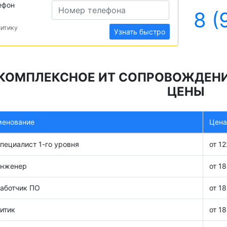
ефон
8 (
литику
Узнать быстро
КОМПЛЕКСНОЕ ИТ СОПРОВОЖДЕНИЕ
ЦЕНЫ
менование
Цена
пециалист 1-го уровня
от 1
инженер
от 1
аботчик ПО
от 1
итик
от 1