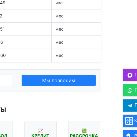
449
час
2
мес
551
мес
06
мес
060
мес
Мы позвоним
П
ТЫ
К
📈
💹
ВОД
КРЕДИТ
РАССРОЧКА
В