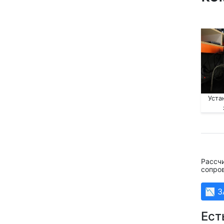
Уста
Рассчи
сопро
📉 
Ест