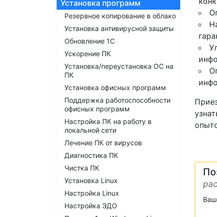
конк
Установка программ
О
Резервное копирование в облако
Н
Установка антивирусной защиты
гара
Обновление 1С
У
Ускорение ПК
инфо
Установка/переустановка ОС на
О
ПК
инфо
Установка офисных программ
Поддержка работоспособности
Приез
офисных программ
узнат
Настройка ПК на работу в
опыт
локальной сети
Лечение ПК от вирусов
Диагностика ПК
Чистка ПК
По
Установка Linux
рас
Настройка Linux
Ваш
Настройка ЭДО