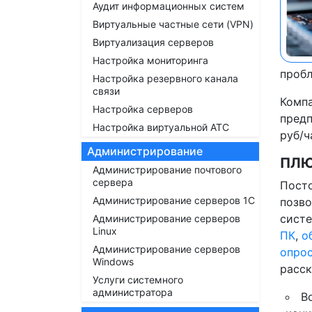
Аудит информационных систем
Виртуальные частные сети (VPN)
Виртуализация серверов
Настройка мониторинга
пробл
Настройка резервного канала
связи
Компа
Настройка серверов
предп
Настройка виртуальной АТС
руб/ч
Администрирование
ПЛЮ
Администрирование почтового
сервера
Пост
Администрирование серверов 1С
позво
сист
Администрирование серверов
Linux
ПК
,
о
Администрирование серверов
опро
Windows
расс
Услуги системного
администратора
В