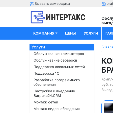
Вызвать замерщика
bra
Обсл
выго
КОМПАНИЯ
ЦЕНЫ
УСЛУГИ
ГАЛ
Главн
Услуги
Обслуживание компьютеров
КО
Обслуживание серверов
Поддержка локальных сетей
БР
Поддержка 1С
Компл
Разработка программного
обеспечения
руб, т
Выезд 
Настройка и внедрение
Битрикс24.CRM
Монтаж сетей
Монтаж видеонаблюдения