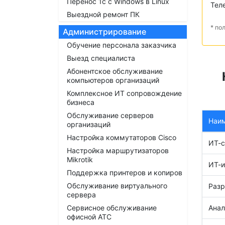
Перенос 1с с Windows в Linux
Тел
Выездной ремонт ПК
* по
Администрирование
Обучение персонала заказчика
Выезд специалиста
Абонентское обслуживание
компьютеров организаций
Комплексное ИТ сопровождение
бизнеса
Обслуживание серверов
Наи
организаций
Настройка коммутаторов Cisco
ИТ-с
Настройка маршрутизаторов
Mikrotik
ИТ-
Поддержка принтеров и копиров
Обслуживание виртуального
Разр
сервера
Сервисное обслуживание
Анал
офисной АТС