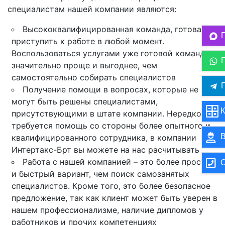
специалистам нашей компании являются:
Высококвалифицированная команда, готовая
приступить к работе в любой момент.
Воспользоваться услугами уже готовой команды
значительно проще и выгоднее, чем
самостоятельно собирать специалистов
П
Получение помощи в вопросах, которые не
могут быть решены специалистами,
К
присутствующими в штате компании. Нередко
требуется помощь со стороны более опытного и
В
квалифицированного сотрудника, в компании
Интертакс-Брт вы можете на нас расчитывать
Работа с нашей компанией – это более простой
О
и быстрый вариант, чем поиск самозанятых
специалистов. Кроме того, это более безопасное
предложение, так как клиент может быть уверен в
нашем профессионализме, наличие дипломов у
работников и прочих компетенциях