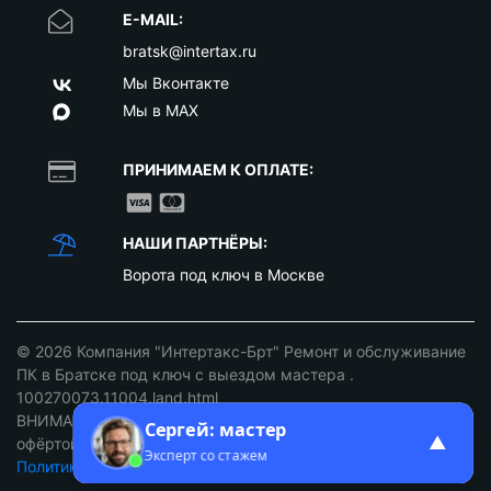
E-MAIL:
bratsk@intertax.ru
Мы Вконтакте
Мы в MAX
ПРИНИМАЕМ К ОПЛАТЕ:
НАШИ ПАРТНЁРЫ:
Ворота под ключ в Москве
© 2026
Компания "Интертакс-Брт" Ремонт и обслуживание
ПК в Братске под ключ с выездом мастера
.
100270073.11004.land.html
ВНИМАНИЕ: ст. 437 ГК РФ. Цены не являются публичной
Сергей: мастер
▲
офёртой уточняйте у наших менеджеров!
Эксперт со стажем
Политика конфиденциальности
/
Разработка сайтов Братск