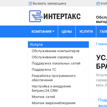
Вызвать замерщика
bra
Обсл
выго
КОМПАНИЯ
ЦЕНЫ
УСЛУГИ
ГАЛ
Главн
Услуги
Обслуживание компьютеров
УС
Обслуживание серверов
Поддержка локальных сетей
БР
Поддержка 1С
Услуг
Разработка программного
обеспечения
сервер
весь 2
Настройка и внедрение
Битрикс24.CRM
Монтаж сетей
Под
Монтаж видеонаблюдения
фили