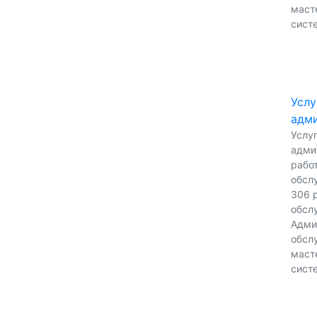
масте
сист
Услу
адми
Услу
адми
работ
обсл
306 р
обсл
Адми
обсл
масте
сист