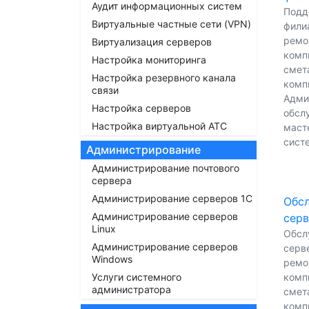
Аудит информационных систем
Подд
Виртуальные частные сети (VPN)
филиа
ремо
Виртуализация серверов
комп
Настройка мониторинга
смет
Настройка резервного канала
комп
связи
Адми
Настройка серверов
обсл
Настройка виртуальной АТС
масте
сист
Администрирование
Администрирование почтового
сервера
Администрирование серверов 1С
Обсл
Администрирование серверов
серв
Linux
Обсл
Администрирование серверов
серве
Windows
ремо
Услуги системного
комп
администратора
смет
комп