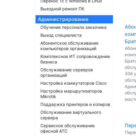
Перенос 1с с Windows в Linux
Выездной ремонт ПК
Администрирование
Абон
Обучение персонала заказчика
комп
Выезд специалиста
Бра
Абонентское обслуживание
Абон
компьютеров организаций
комп
Комплексное ИТ сопровождение
Братс
бизнеса
обсл
Обслуживание серверов
306 р
организаций
обсл
Настройка коммутаторов Cisco
Адми
Настройка маршрутизаторов
обсл
Mikrotik
масте
Поддержка принтеров и копиров
Обслуживание виртуального
сервера
Пере
Сервисное обслуживание
офисной АТС
Перен