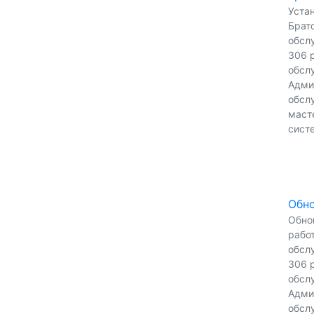
Уста
Братс
обсл
306 р
обсл
Адми
обсл
масте
сист
Обно
Обно
работ
обсл
306 р
обсл
Адми
обсл