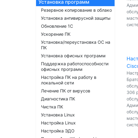
Установка программ
Адми
Резервное копирование в облако
обсл
Установка антивирусной защиты
масте
сист
Обновление 1С
Ускорение ПК
Установка/переустановка ОС на
ПК
Установка офисных программ
Нас
Поддержка работоспособности
Cisc
офисных программ
Наст
Настройка ПК на работу в
Братс
локальной сети
обсл
Лечение ПК от вирусов
306 р
Диагностика ПК
обсл
Адми
Чистка ПК
обсл
Установка Linux
масте
Настройка Linux
сист
Настройка ЭДО