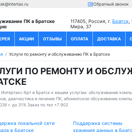
tsk@intertax.ru
Обратный звонок
уживание ПК в Братске
117405, Россия, г.
Братск
,
дно
Мира, 37
ЕРЕЯ
АКЦИИ
ОТЗЫВЫ
ОПЛАТА
ДОСТАВКА
ая
Услуги по ремонту и обслуживанию ПК в Братске
ЛУГИ ПО РЕМОНТУ И ОБСЛУ
АТСКЕ
и Интертакс-Брт в Братск к вашим услугам: обслуживание комп
ов, диагностика и лечение ПК, абонентское обсуживание компь
026 г. до 31% Заказ по тел +7 902
держка локальной сети
Поддержка системы
ала в Братске
хранения данных в Брат