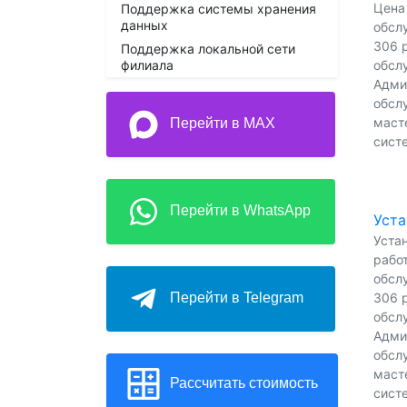
Цена
Поддержка системы хранения
данных
обсл
306 р
Поддержка локальной сети
филиала
обсл
Адми
обсл
масте
Перейти в MAX
сист
Перейти в WhatsApp
Уста
Устан
работ
обсл
306 р
Перейти в Telegram
обсл
Адми
обсл
масте
Рассчитать стоимость
сист