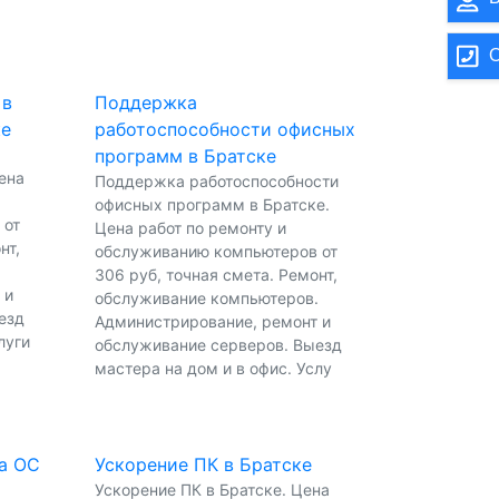
О
 в
Поддержка
ке
работоспособности офисных
программ в Братске
ена
Поддержка работоспособности
офисных программ в Братске.
 от
Цена работ по ремонту и
нт,
обслуживанию компьютеров от
.
306 руб, точная смета. Ремонт,
 и
обслуживание компьютеров.
езд
Администрирование, ремонт и
луги
обслуживание серверов. Выезд
мастера на дом и в офис. Услу
а ОС
Ускорение ПК в Братске
Ускорение ПК в Братске. Цена