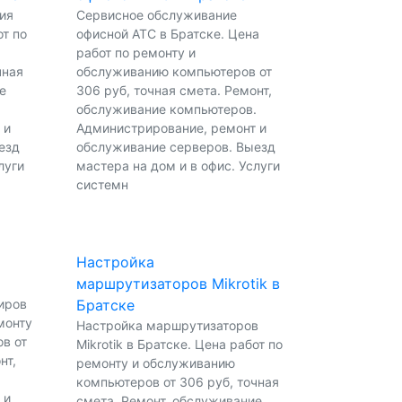
ия
Сервисное обслуживание
от по
офисной АТС в Братске. Цена
работ по ремонту и
чная
обслуживанию компьютеров от
е
306 руб, точная смета. Ремонт,
обслуживание компьютеров.
 и
Администрирование, ремонт и
езд
обслуживание серверов. Выезд
луги
мастера на дом и в офис. Услуги
системн
Настройка
маршрутизаторов Mikrotik в
иров
Братске
монту
Настройка маршрутизаторов
в от
Mikrotik в Братске. Цена работ по
нт,
ремонту и обслуживанию
.
компьютеров от 306 руб, точная
 и
смета. Ремонт, обслуживание