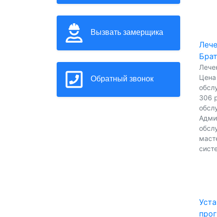
Вызвать замерщика
Лече
Бра
Лечен
Цена
Обратный звонок
обсл
306 р
обсл
Адми
обсл
масте
сист
Уста
прог