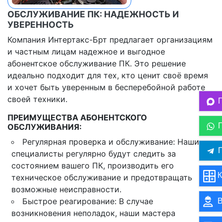
ОБСЛУЖИВАНИЕ ПК: НАДЕЖНОСТЬ И
УВЕРЕННОСТЬ
Компания Интертакс-Брт предлагает организациям
и частным лицам надежное и выгодное
абонентское обслуживание ПК. Это решение
идеально подходит для тех, кто ценит своё время
и хочет быть уверенным в бесперебойной работе
своей техники.
ПРЕИМУЩЕСТВА АБОНЕНТСКОГО
ОБСЛУЖИВАНИЯ:
Регулярная проверка и обслуживание: Наши
П
специалисты регулярно будут следить за
состоянием вашего ПК, производить его
К
техническое обслуживание и предотвращать
возможные неисправности.
Быстрое реагирование: В случае
В
возникновения неполадок, наши мастера