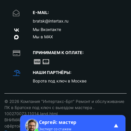
E-MAIL:
bratsk@intertax.ru
Мы Вконтакте
Мы в MAX
ПРИНИМАЕМ К ОПЛАТЕ:
НАШИ ПАРТНЁРЫ:
Ворота под ключ в Москве
© 2026
Компания "Интертакс-Брт" Ремонт и обслуживание
ПК в Братске под ключ с выездом мастера
.
100270073.11014.land.html
ВНИМАНИЕ: ст. 437 ГК РФ. Цены не являются публичной
Сергей: мастер
▲
офёртой уточняйте у наших менеджеров!
Эксперт со стажем