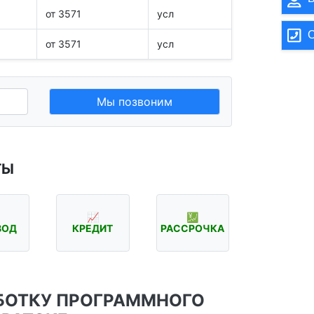
от 3571
усл
О
от 3571
усл
Мы позвоним
ТЫ
📈
💹
ВОД
КРЕДИТ
РАССРОЧКА
БОТКУ ПРОГРАММНОГО