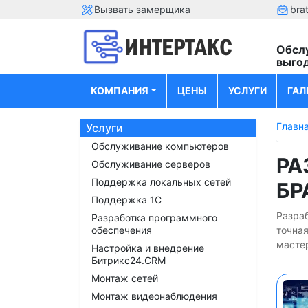
Вызвать замерщика
bra
Обсл
выго
КОМПАНИЯ
ЦЕНЫ
УСЛУГИ
ГАЛ
Главн
Услуги
Обслуживание компьютеров
РА
Обслуживание серверов
Поддержка локальных сетей
БР
Поддержка 1С
Разраб
Разработка программного
обеспечения
точна
мастер
Настройка и внедрение
Битрикс24.CRM
Монтаж сетей
Монтаж видеонаблюдения