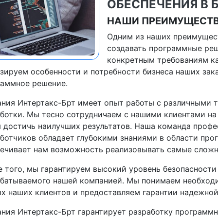
ОБЕСПЕЧЕНИЯ В 
НАШИ ПРЕИМУЩЕСТ
Одним из наших преимущес
создавать программные ре
конкретным требованиям к
зируем особенности и потребности бизнеса наших зак
раммное решение.
ния Интертакс-Брт имеет опыт работы с различными 
ботки. Мы тесно сотрудничаем с нашими клиентами на
 достичь наилучших результатов. Наша команда проф
ботчиков обладает глубокими знаниями в области про
ечивает нам возможность реализовывать самые сложн
 того, мы гарантируем высокий уровень безопасности
абатываемого нашей компанией. Мы понимаем необход
х наших клиентов и предоставляем гарантии надежно
ния Интертакс-Брт гарантирует разработку программн