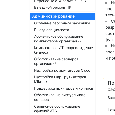
Перенос 1с с Windows в Linux
Н
Выездной ремонт ПК
прог
техн
Администрирование
С
Обучение персонала заказчика
разр
Выезд специалиста
соот
Абонентское обслуживание
функ
компьютеров организаций
Н
Комплексное ИТ сопровождение
прог
бизнеса
и пр
Обслуживание серверов
организаций
Настройка коммутаторов Cisco
Настройка маршрутизаторов
Mikrotik
По
Поддержка принтеров и копиров
рас
Обслуживание виртуального
Ваш
сервера
Сервисное обслуживание
Тел
офисной АТС