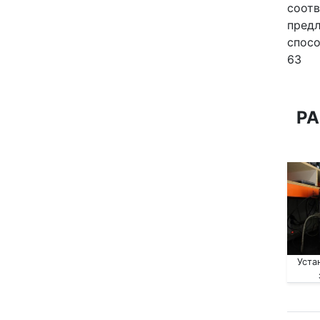
соотв
предл
спосо
63
РА
Уста