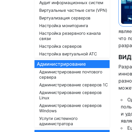
Аудит информационных систем
Виртуальные частные сети (VPN)
Виртуализация серверов
Настройка мониторинга
являе
Настройка резервного канала
что п
связи
разра
Настройка серверов
Настройка виртуальной АТС
ВИД
Администрирование
Разра
Администрирование почтового
иннов
сервера
разно
Администрирование серверов 1С
может
Администрирование серверов
Linux
О
Администрирование серверов
поль
Windows
и уд
Услуги системного
явля
администратора
Е