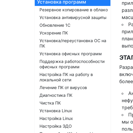
Установка программ
прил
Резервное копирование в облако
разл
масш
Установка антивирусной защиты
Р
Обновление 1С
прил
Ускорение ПК
план
Установка/переустановка ОС на
выпо
ПК
Установка офисных программ
ЭТА
Поддержка работоспособности
офисных программ
Разра
включ
Настройка ПК на работу в
локальной сети
более
Лечение ПК от вирусов
А
Диагностика ПК
нефу
Чистка ПК
треб
Установка Linux
П
Настройка Linux
мы о
Настройка ЭДО
поль