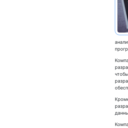
анали
прог
Компа
разра
чтобы
разра
обесп
Кроме
разр
данны
Компа