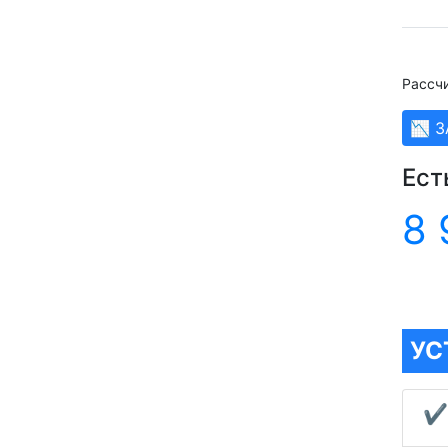
Рассчи
📉 
Ест
8 
УС
✔