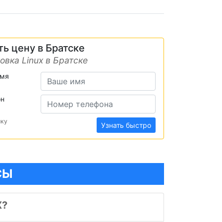
ть цену в Братске
овка Linux в Братске
имя
он
ику
Узнать быстро
СЫ
X?