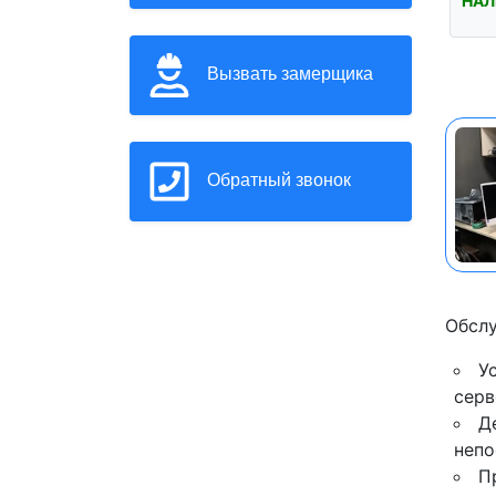
НАЛ
Вызвать замерщика
Обратный звонок
Обслу
У
серв
Д
непо
П