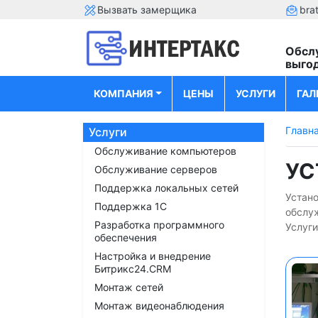
Вызвать замерщика
bra
Обсл
выго
КОМПАНИЯ
ЦЕНЫ
УСЛУГИ
ГАЛ
Главн
Услуги
Обслуживание компьютеров
УС
Обслуживание серверов
Поддержка локальных сетей
Устано
Поддержка 1С
обслу
Разработка программного
Услуги
обеспечения
Настройка и внедрение
Битрикс24.CRM
Монтаж сетей
Монтаж видеонаблюдения