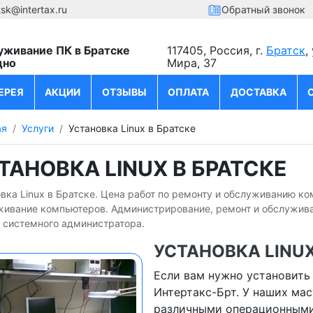
tsk@intertax.ru
Обратный звонок
уживание ПК в Братске
117405, Россия, г.
Братск
,
дно
Мира, 37
ЕРЕЯ
АКЦИИ
ОТЗЫВЫ
ОПЛАТА
ДОСТАВКА
ая
Услуги
Установка Linux в Братске
ТАНОВКА LINUX В БРАТСКЕ
вка Linux в Братске. Цена работ по ремонту и обслуживанию ко
живание компьютеров. Администрирование, ремонт и обслуживан
 системного администратора.
УСТАНОВКА LINUX
Если вам нужно установить 
Интертакс-Брт. У наших ма
различными операционными 