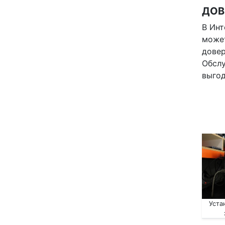
ДОВ
В Инт
может
дове
Обслу
выгод
Уста