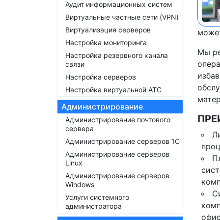
Аудит информационных систем
Виртуальные частные сети (VPN)
Виртуализация серверов
может
Настройка мониторинга
Мы ре
Настройка резервного канала
опера
связи
избав
Настройка серверов
обслу
Настройка виртуальной АТС
матер
Администрирование
ПРЕ
Администрирование почтового
сервера
Л
Администрирование серверов 1С
проц
Администрирование серверов
П
Linux
сист
Администрирование серверов
комп
Windows
С
Услуги системного
комп
администратора
офис