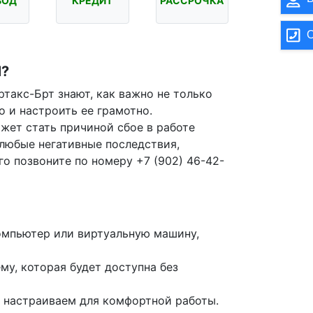
ВОД
КРЕДИТ
РАССРОЧКА
О
?
такс-Брт знают, как важно не только
о и настроить ее грамотно.
жет стать причиной сбое в работе
любые негативные последствия,
го позвоните по номеру +7 (902) 46-42-
омпьютер или виртуальную машину,
у, которая будет доступна без
 настраиваем для комфортной работы.