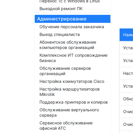
Перенос 1с с Windows в Linux
Выездной ремонт ПК
Администрирование
Обучение персонала заказчика
Выезд специалиста
Наи
Абонентское обслуживание
компьютеров организаций
Уста
Комплексное ИТ сопровождение
бизнеса
Уста
Обслуживание серверов
Наст
организаций
Настройка коммутаторов Cisco
Уста
Настройка маршрутизаторов
Mikrotik
Обно
Поддержка принтеров и копиров
Обслуживание виртуального
Очис
сервера
Сервисное обслуживание
Очис
офисной АТС