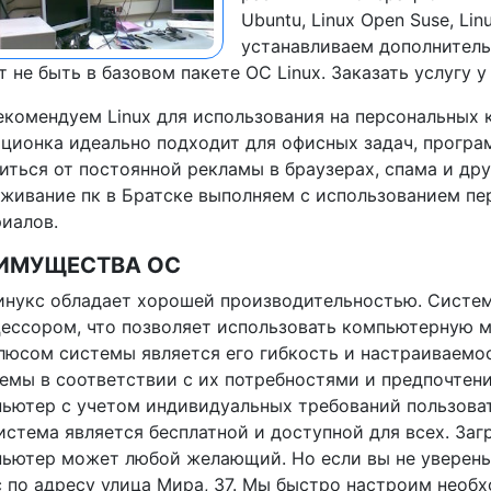
Ubuntu, Linux Open Suse, Lin
устанавливаем дополнител
 не быть в базовом пакете ОС Linux. Заказать услугу у
комендуем Linux для использования на персональных 
ционка идеально подходит для офисных задач, програм
иться от постоянной рекламы в браузерах, спама и др
живание пк в Братске выполняем с использованием пе
иалов.
ИМУЩЕСТВА ОС
инукс обладает хорошей производительностью. Систем
ессором, что позволяет использовать компьютерную 
люсом системы является его гибкость и настраиваемос
емы в соответствии с их потребностями и предпочтени
ьютер с учетом индивидуальных требований пользоват
истема является бесплатной и доступной для всех. Заг
ьютер может любой желающий. Но если вы не уверены 
 по адресу улица Мира, 37. Мы быстро настроим необ