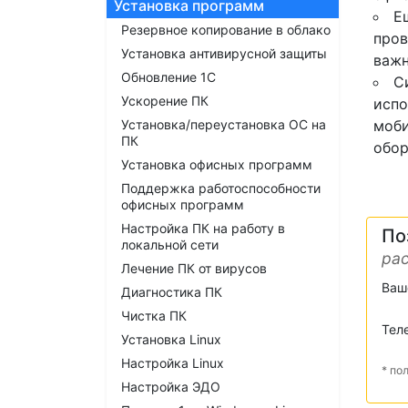
Установка программ
Е
Резервное копирование в облако
пров
Установка антивирусной защиты
важн
Обновление 1С
C
Ускорение ПК
испо
Установка/переустановка ОС на
моби
ПК
обор
Установка офисных программ
Поддержка работоспособности
офисных программ
Настройка ПК на работу в
По
локальной сети
рас
Лечение ПК от вирусов
Ваш
Диагностика ПК
Чистка ПК
Тел
Установка Linux
Настройка Linux
* по
Настройка ЭДО