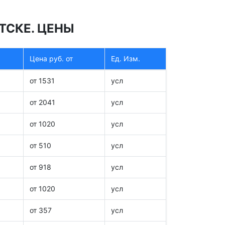
ТСКЕ. ЦЕНЫ
Цена руб. от
Ед. Изм.
от 1531
усл
от 2041
усл
от 1020
усл
от 510
усл
от 918
усл
от 1020
усл
от 357
усл